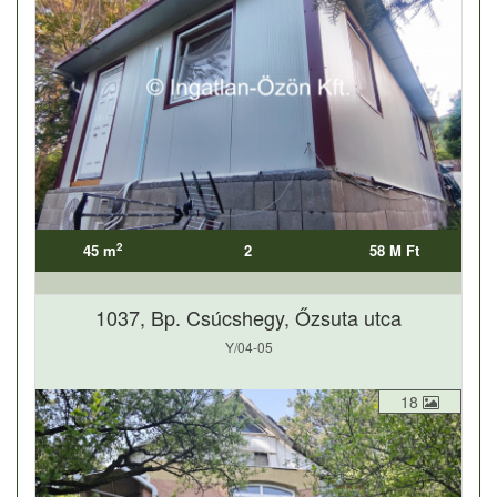
2
45 m
2
58 M Ft
1037, Bp. Csúcshegy, Őzsuta utca
Y/04-05
18