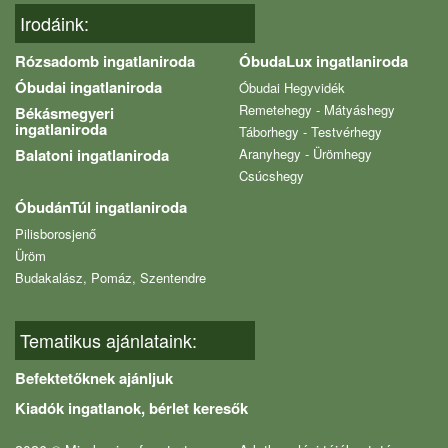
Irodáink:
Rózsadomb ingatlaniroda
ÓbudaLux ingatlaniroda
Óbudai ingatlaniroda
Óbudai Hegyvidék
Remetehegy - Mátyáshegy
Békásmegyeri
ingatlaniroda
Táborhegy - Testvérhegy
Balatoni ingatlaniroda
Aranyhegy - Ürömhegy
Csúcshegy
ÓbudánTúl ingatlaniroda
Pilisborosjenő
Üröm
Budakalász, Pomáz, Szentendre
Tematikus ajánlataink:
Befektetőknek ajánljuk
Kiadók ingatlanok, bérlet keresők