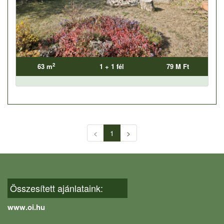
2
63 m
1 + 1 fél
79 M Ft
<
1
>
Összesített ajánlataink:
www.oi.hu