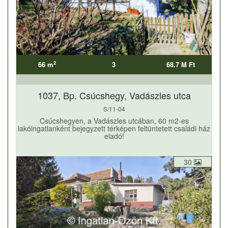
2
66 m
3
68.7 M Ft
1037, Bp. Csúcshegy, Vadászles utca
S/11-04
Csúcshegyen, a Vadászles utcában, 60 m2-es
lakóingatlanként bejegyzett térképen feltüntetett családi ház
eladó!
30