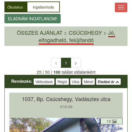
Óbudalux
Ingatlaniroda
ELADNÁM INGATLANOM!
ÖSSZES AJÁNLAT
>
CSÚCSHEGY >
Jó,
elfogadható, felújítandó
<
1
>
25
|
50
|
100
találat oldalanként
Rendezés:
Változások
Régió
Utca
Méret
Eladási ár
1037, Bp. Csúcshegy, Vadászles utca
V/10-03
10