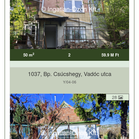
2
50 m
2
59.9 M Ft
1037, Bp. Csúcshegy, Vadóc utca
Y/04-06
28