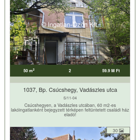
2
50 m
2
59.9 M Ft
1037, Bp. Csúcshegy, Vadászles utca
S/11-04
Csúcshegyen, a Vadászles utcában, 60 m2-es
lakóingatlanként bejegyzett térképen feltüntetett családi ház
eladó!
30