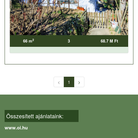
2
66 m
3
68.7 M Ft
<
1
>
Összesített ajánlataink:
www.oi.hu