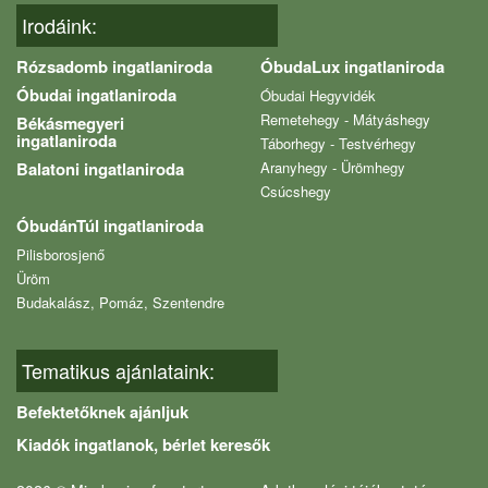
Irodáink:
Rózsadomb ingatlaniroda
ÓbudaLux ingatlaniroda
Óbudai ingatlaniroda
Óbudai Hegyvidék
Remetehegy - Mátyáshegy
Békásmegyeri
ingatlaniroda
Táborhegy - Testvérhegy
Balatoni ingatlaniroda
Aranyhegy - Ürömhegy
Csúcshegy
ÓbudánTúl ingatlaniroda
Pilisborosjenő
Üröm
Budakalász, Pomáz, Szentendre
Tematikus ajánlataink:
Befektetőknek ajánljuk
Kiadók ingatlanok, bérlet keresők