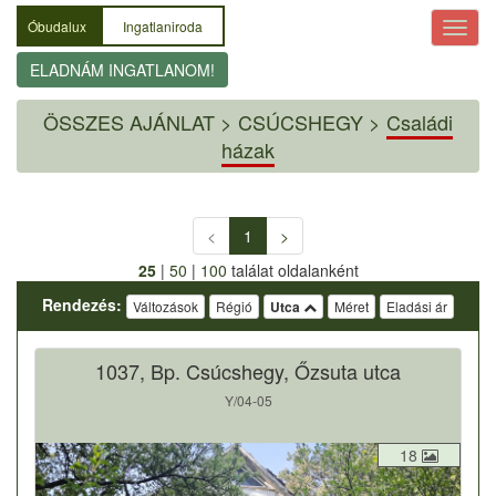
Óbudalux
Ingatlaniroda
ELADNÁM INGATLANOM!
ÖSSZES AJÁNLAT
>
CSÚCSHEGY >
Családi
házak
<
1
>
25
|
50
|
100
találat oldalanként
Rendezés:
Változások
Régió
Utca
Méret
Eladási ár
1037, Bp. Csúcshegy, Őzsuta utca
Y/04-05
18