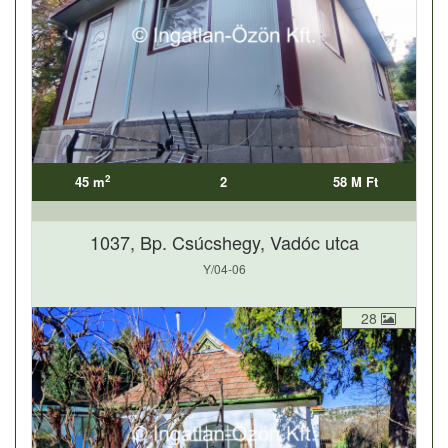
2
45 m
2
58 M Ft
1037, Bp. Csúcshegy, Vadóc utca
Y/04-06
28