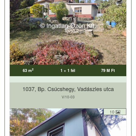
2
63 m
1 + 1 fél
79 M Ft
1037, Bp. Csúcshegy, Vadászles utca
V/10-03
10