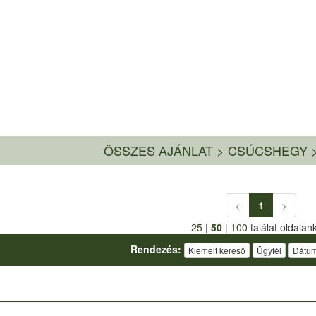
ÖSSZES AJÁNLAT
>
CSÚCSHEGY 
(current)
<
1
>
25
|
50
|
100
találat oldalan
Rendezés:
Kiemelt kereső
Ügyfél
Dátu