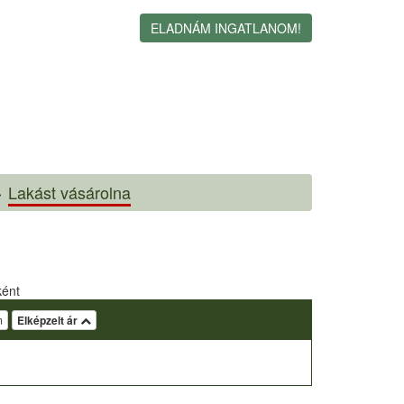
ELADNÁM INGATLANOM!
>
Lakást vásárolna
ként
m
Elképzelt ár