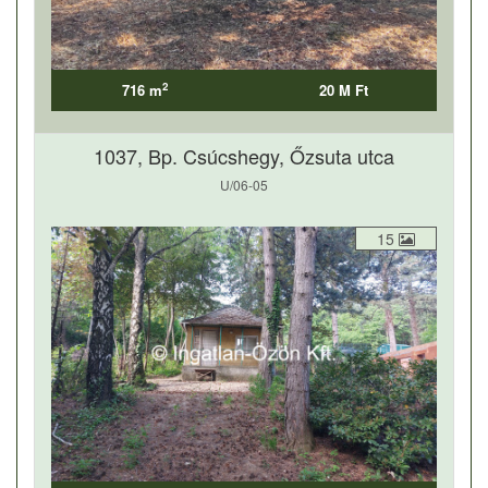
2
716 m
20 M Ft
1037, Bp. Csúcshegy, Őzsuta utca
U/06-05
15