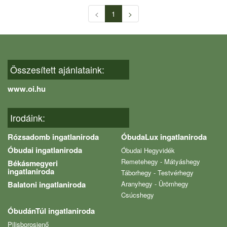
<
1
>
Összesített ajánlataink:
www.oi.hu
Irodáink:
Rózsadomb ingatlaniroda
ÓbudaLux ingatlaniroda
Óbudai ingatlaniroda
Óbudai Hegyvidék
Remetehegy - Mátyáshegy
Békásmegyeri
ingatlaniroda
Táborhegy - Testvérhegy
Balatoni ingatlaniroda
Aranyhegy - Ürömhegy
Csúcshegy
ÓbudánTúl ingatlaniroda
Pilisborosjenő