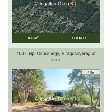
2
890 m
17.8 M Ft
1037, Bp. Csúcshegy, Virágosnyereg út
X/04-03
4