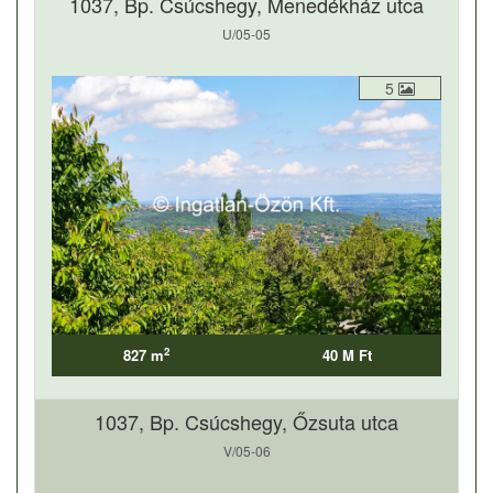
1037, Bp. Csúcshegy, Menedékház utca
U/05-05
5
2
827 m
40 M Ft
1037, Bp. Csúcshegy, Őzsuta utca
V/05-06