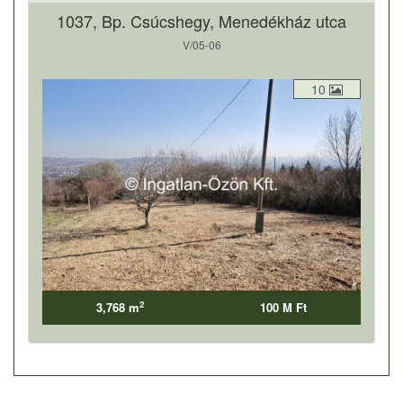
1037, Bp. Csúcshegy, Menedékház utca
V/05-06
10
2
3,768 m
100 M Ft