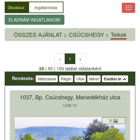
Óbudalux
Ingatlaniroda
ELADNÁM INGATLANOM!
ÖSSZES AJÁNLAT
>
CSÚCSHEGY >
Telkek
<
1
>
25
|
50
|
100
találat oldalanként
Rendezés:
Változások
Régió
Utca
Méret
Eladási ár
1037, Bp. Csúcshegy, Menedékház utca
U/08-10
5