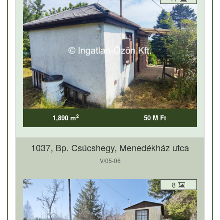
2
1,890 m
50 M Ft
1037, Bp. Csúcshegy, Menedékház utca
V/05-06
8