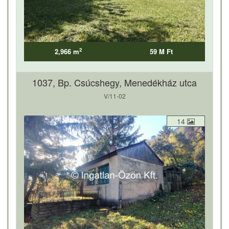
2
2,966 m
59 M Ft
1037, Bp. Csúcshegy, Menedékház utca
V/11-02
14