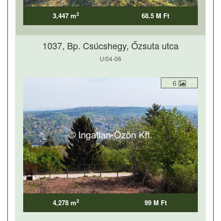
2
3,447 m
68.5 M Ft
1037, Bp. Csúcshegy, Őzsuta utca
U/04-06
6
2
4,278 m
99 M Ft