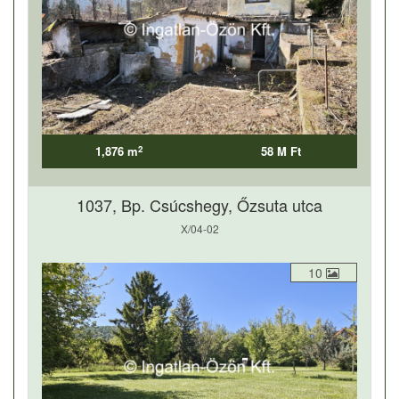
2
1,876 m
58 M Ft
1037, Bp. Csúcshegy, Őzsuta utca
X/04-02
10