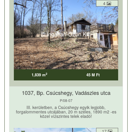
4
2
1,839 m
45 M Ft
1037, Bp. Csúcshegy, Vadászles utca
P/08-07
III. kerületben, a Csúcshegy egyik legjobb,
forgalommentes utcájában, 20 m széles, 1890 m2 -es
közel vízszintes telek eladó!
17