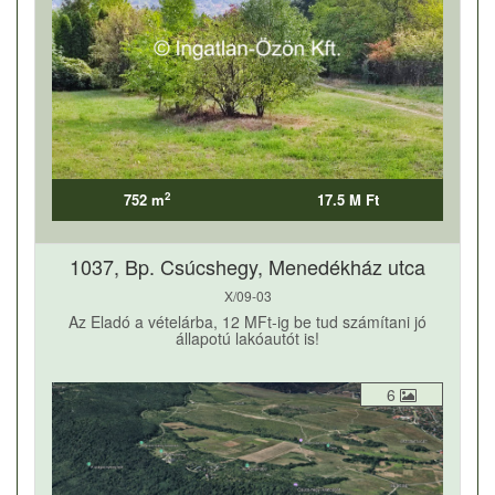
2
752 m
17.5 M Ft
1037, Bp. Csúcshegy, Menedékház utca
X/09-03
Az Eladó a vételárba, 12 MFt-ig be tud számítani jó
állapotú lakóautót is!
6