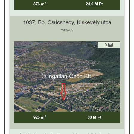
2
876 m
24.9 M Ft
1037, Bp. Csúcshegy, Kiskevély utca
Y/02-03
9
2
925 m
30 M Ft