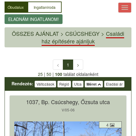
Óbudalux
Ingatlaniroda
ELADNÁM INGATLANOM!
ÖSSZES AJÁNLAT
>
CSÚCSHEGY >
Családi
ház építésére ajánljuk
<
1
>
25
|
50
|
100
találat oldalanként
Rendezés:
Változások
Régió
Utca
Méret
Eladási ár
1037, Bp. Csúcshegy, Őzsuta utca
V/05-06
4