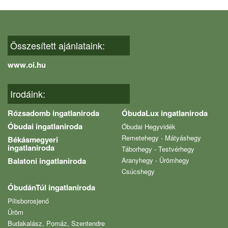
Összesített ajánlataink:
www.oi.hu
Irodáink:
Rózsadomb ingatlaniroda
ÓbudaLux ingatlaniroda
Óbudai ingatlaniroda
Óbudai Hegyvidék
Remetehegy - Mátyáshegy
Békásmegyeri
ingatlaniroda
Táborhegy - Testvérhegy
Balatoni ingatlaniroda
Aranyhegy - Ürömhegy
Csúcshegy
ÓbudánTúl ingatlaniroda
Pilisborosjenő
Üröm
Budakalász, Pomáz, Szentendre