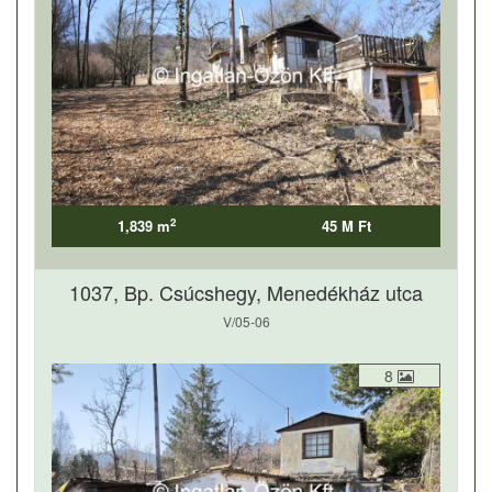
2
1,839 m
45 M Ft
1037, Bp. Csúcshegy, Menedékház utca
V/05-06
8