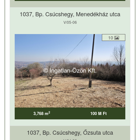
1037, Bp. Csúcshegy, Menedékház utca
V/05-06
10
2
3,768 m
100 M Ft
1037, Bp. Csúcshegy, Őzsuta utca