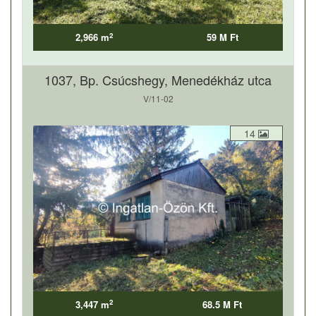
2
2,966 m
59 M Ft
1037, Bp. Csúcshegy, Menedékház utca
V/11-02
14
2
3,447 m
68.5 M Ft