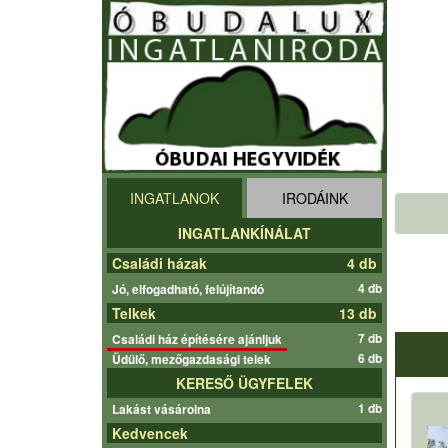
INGATLANOK
IRODÁINK
INGATLANKÍNÁLAT
Családi házak
4 db
4 db
Jó, elfogadható, felújítandó
Telkek
13 db
7 db
Családi ház építésére ajánljuk
6 db
Üdülő, mezőgazdasági telek
KERESŐ ÜGYFELEK
1 db
Lakást vásárolna
Kedvencek