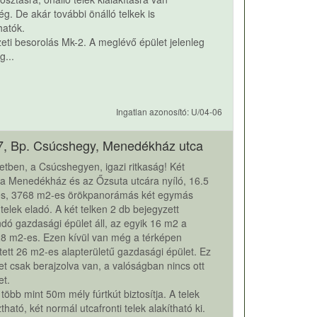
ég. De akár további önálló telkek is
hatók.
eti besorolás Mk-2. A meglévő épület jelenleg
g...
Ingatlan azonosító: U/04-06
7, Bp. Csúcshegy, Menedékház utca
letben, a Csúcshegyen, igazi ritkaság! Két
 a Menedékház és az Őzsuta utcára nyíló, 16.5
es, 3768 m2-es örökpanorámás két egymás
i telek eladó. A két telken 2 db bejegyzett
andó gazdasági épület áll, az egyik 16 m2 a
8 m2-es. Ezen kívül van még a térképen
etett 26 m2-es alapterületű gazdasági épület. Ez
et csak berajzolva van, a valóságban nincs ott
et.
, több mint 50m mély fúrtkút biztosítja. A telek
ható, két normál utcafronti telek alakítható ki.