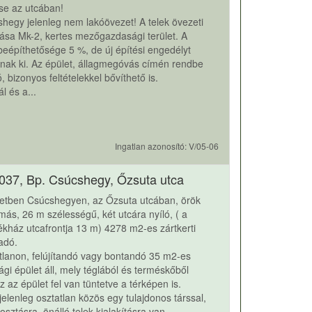
 se az utcában!
hegy jelenleg nem lakóövezet! A telek övezeti
ása Mk-2, kertes mezőgazdasági terület. A
 beépíthetősége 5 %, de új építési engedélyt
ak ki. Az épület, állagmegóvás címén rendbe
, bizonyos feltételekkel bővíthető is.
l és a...
Ingatlan azonosító: V/05-06
037, Bp. Csúcshegy, Őzsuta utca
letben Csúcshegyen, az Őzsuta utcában, örök
ás, 26 m szélességű, két utcára nyíló, ( a
ház utcafrontja 13 m) 4278 m2-es zártkerti
ladó.
tlanon, felújítandó vagy bontandó 35 m2-es
gi épület áll, mely téglából és terméskőből
Ez az épület fel van tüntetve a térképen is.
 jelenleg osztatlan közös egy tulajdonos társsal,
sztásra, önálló telek kialakításra van