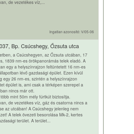
 van, de vezetékes víz,...
Ingatlan azonosító: V/05-06
037, Bp. Csúcshegy, Őzsuta utca
letben, a Csúcshegyen, az Őzsuta utcában, 17
s, 1839 nm-es örökpanorámás telek eladó. A
van egy a helyszínrajzon feltüntetett 16 nm-es
llapotban lévő gazdasági épület. Ezen kívül
 egy 26 nm-es, szintén a helyszínrajzon
etet épület is, ami csak a térképen szerepel a
ban nincs már ott.
, több mint 50m mély fúrtkút biztosítja.
 van, de vezetékes víz, gáz és csatorna nincs a
 se az utcában! A Csúcshegy jelenleg nem
zet! A telek övezeti besorolása Mk-2, kertes
dasági terület. A terület...