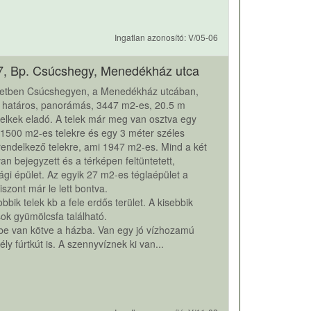
Ingatlan azonosító: V/05-06
7, Bp. Csúcshegy, Menedékház utca
ületben Csúcshegyen, a Menedékház utcában,
l határos, panorámás, 3447 m2-es, 20.5 m
telkek eladó. A telek már meg van osztva egy
1500 m2-es telekre és egy 3 méter széles
 rendelkező telekre, ami 1947 m2-es. Mind a két
van bejegyzett és a térképen feltüntetett,
gi épület. Az egyik 27 m2-es téglaépület a
iszont már le lett bontva.
bbik telek kb a fele erdős terület. A kisebbik
sok gyümölcsfa található.
 be van kötve a házba. Van egy jó vízhozamú
ly fúrtkút is. A szennyvíznek ki van...