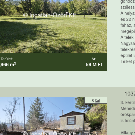
gondozo
széless
A helys
és 22 n
faház, 
megépít
A telek
Nagyság
telekré
épület 
Terület:
Ár:
Telket p
2
,966 m
59 M Ft
103
8
3. kerü
Menedé
örökpan
is felü
Villany