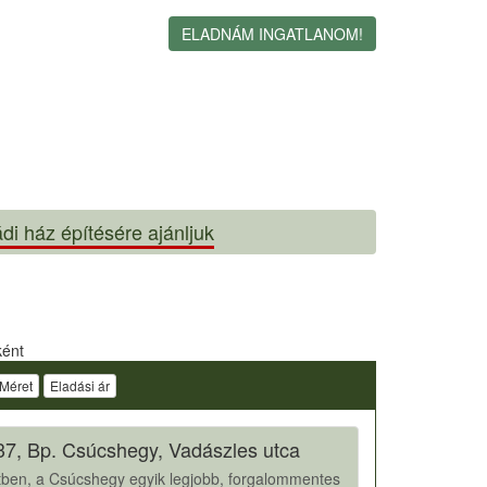
ELADNÁM INGATLANOM!
di ház építésére ajánljuk
ként
Méret
Eladási ár
37, Bp. Csúcshegy, Vadászles utca
letben, a Csúcshegy egyik legjobb, forgalommentes