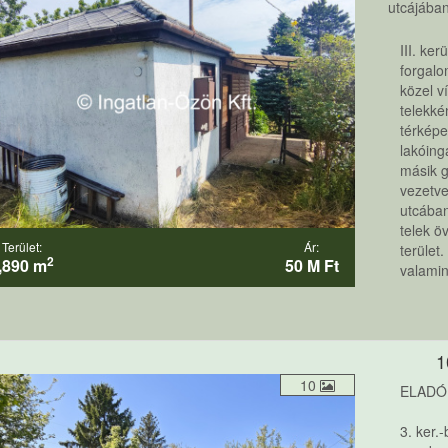
utcájában
III. ke
forgalo
közel v
telekké
térképe
lakóing
másik g
vezetve
utcában
telek ö
Terület:
Ár:
terület
2
,890 m
50 M Ft
valamin
1
10
ELADÓ
3. ker.