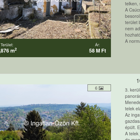
telken,
A Csúcs
besorol
terület
nem adn
hozható
A normá
Terület:
Ár:
2
,876 m
58 M Ft
1
6
3. kerü
panorám
Menedék
telek e
Az inga
gazdasá
épült. 
A telek
de mego