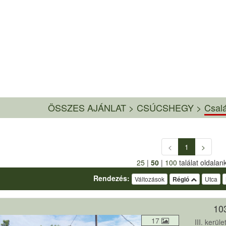
ÖSSZES AJÁNLAT
>
CSÚCSHEGY >
Csalá
<
1
>
25
|
50
|
100
találat oldalan
Rendezés:
Változások
Régió
Utca
10
17
III. kerü