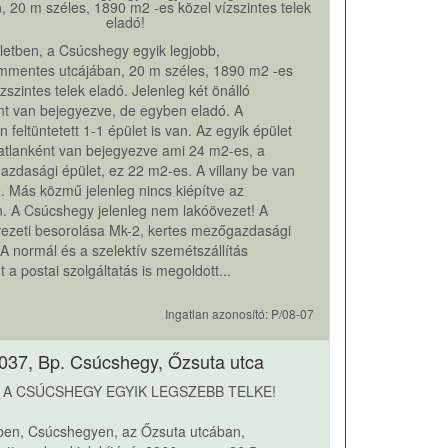
, 20 m széles, 1890 m2 -es közel vízszintes telek
eladó!
rületben, a Csúcshegy egyik legjobb,
mmentes utcájában, 20 m széles, 1890 m2 -es
ízszintes telek eladó. Jelenleg két önálló
nt van bejegyezve, de egyben eladó. A
n feltüntetett 1-1 épület is van. Az egyik épület
atlanként van bejegyezve ami 24 m2-es, a
azdasági épület, ez 22 m2-es. A villany be van
. Más közmű jelenleg nincs kiépítve az
. A Csúcshegy jelenleg nem lakóövezet! A
vezeti besorolása Mk-2, kertes mezőgazdasági
. A normál és a szelektív szemétszállítás
t a postai szolgáltatás is megoldott...
Ingatlan azonosító: P/08-07
037, Bp. Csúcshegy, Őzsuta utca
 A CSÚCSHEGY EGYIK LEGSZEBB TELKE!
-ben, Csúcshegyen, az Őzsuta utcában,