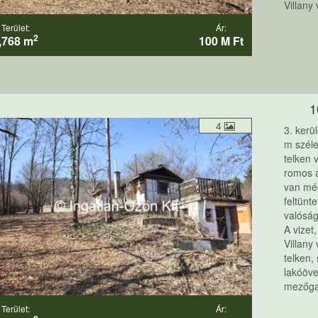
Villany
Terület:
Ár:
2
,768 m
100 M Ft
1
4
3. kerü
m széle
telken 
romos á
van még
feltünt
valóság
A vizet
Villany
telken,
lakóöve
mezőgaz
Terület:
Ár: