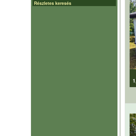
Részletes keresés
1