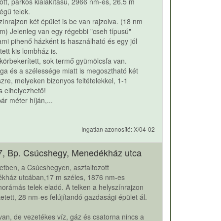
tt, parkos kialakítású, 2966 nm-es, 26.5 m
égű telek.
zínrajzon két épület is be van rajzolva. (18 nm
m) Jelenleg van egy régebbi "cseh típusú"
ami pihenő házként is használható és egy jól
ett kis lombház is.
 körbekerített, sok termő gyümölcsfa van.
a és a szélessége miatt is megosztható két
szre, melyeken bizonyos feltételekkel, 1-1
is elhelyezhető!
ár méter híján,...
Ingatlan azonosító: X/04-02
7, Bp. Csúcshegy, Menedékház utca
letben, a Csúcshegyen, aszfaltozott
kház utcában,17 m széles, 1876 nm-es
orámás telek eladó. A telken a helyszínrajzon
ntetett, 28 nm-es felújítandó gazdasági épület ál.
 van, de vezetékes víz, gáz és csatorna nincs a