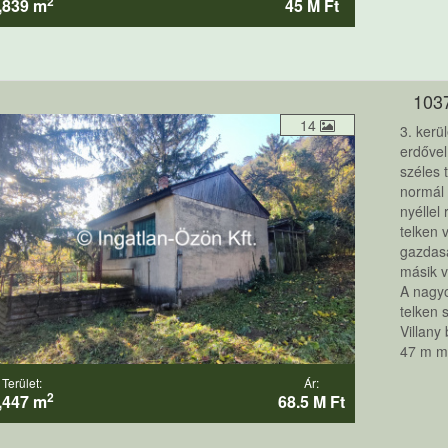
2
,839 m
45 M Ft
103
14
3. ker
erdőve
széles 
normál 
nyéllel
telken 
gazdasá
másik v
A nagyo
telken 
Villany
47 m mé
Terület:
Ár:
2
,447 m
68.5 M Ft