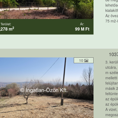
lehetős
kialakít
Az övez
75 m2-i
Terület:
Ár:
2
,278 m
99 M Ft
103
10
3. kerü
utcára,
m szél
mellett
felújít
másik 2
feltünt
az épül
az épül
A vizet
megoszt