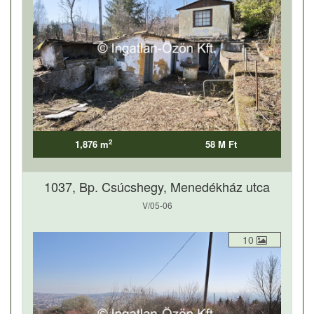
2
1,876 m
58 M Ft
1037, Bp. Csúcshegy, Menedékház utca
V/05-06
10