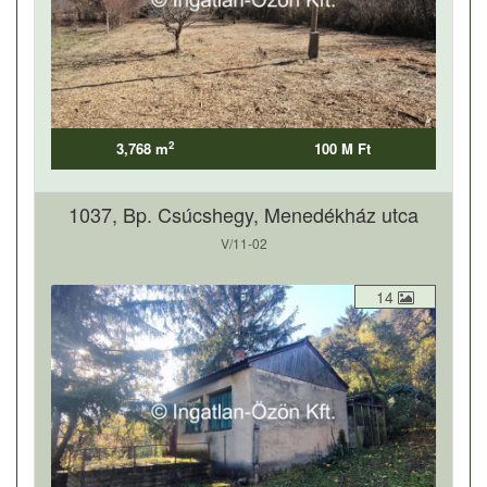
2
3,768 m
100 M Ft
1037, Bp. Csúcshegy, Menedékház utca
V/11-02
14