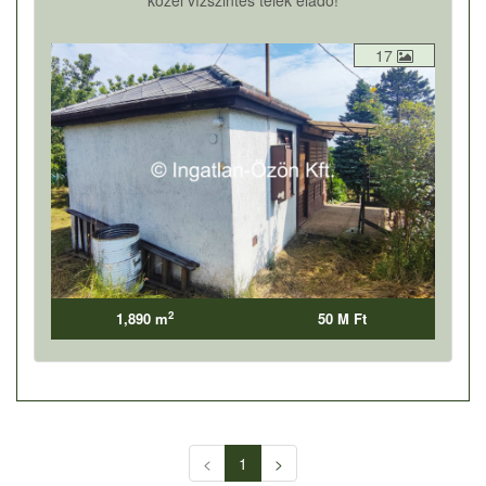
közel vízszintes telek eladó!
17
2
1,890 m
50 M Ft
<
1
>