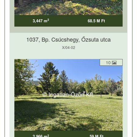
2
3,447 m
68.5 M Ft
1037, Bp. Csúcshegy, Őzsuta utca
X/04-02
10
2
2,966 m
59 M Ft