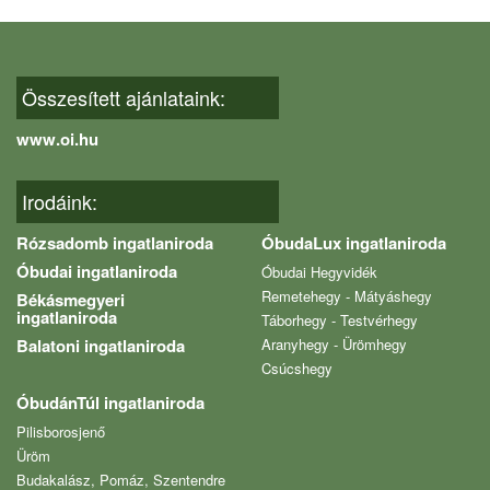
Összesített ajánlataink:
www.oi.hu
Irodáink:
Rózsadomb ingatlaniroda
ÓbudaLux ingatlaniroda
Óbudai ingatlaniroda
Óbudai Hegyvidék
Remetehegy - Mátyáshegy
Békásmegyeri
ingatlaniroda
Táborhegy - Testvérhegy
Balatoni ingatlaniroda
Aranyhegy - Ürömhegy
Csúcshegy
ÓbudánTúl ingatlaniroda
Pilisborosjenő
Üröm
Budakalász, Pomáz, Szentendre