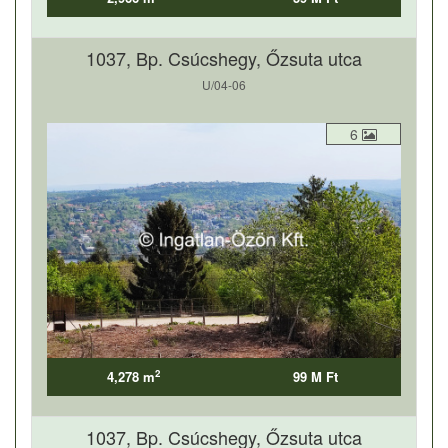
1037, Bp. Csúcshegy, Őzsuta utca
U/04-06
6
2
4,278 m
99 M Ft
1037, Bp. Csúcshegy, Őzsuta utca