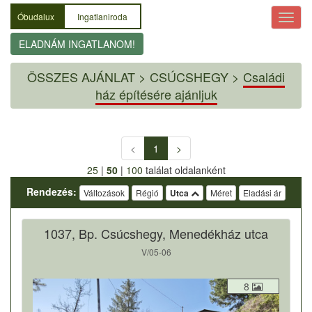
Óbudalux
Ingatlaniroda
ELADNÁM INGATLANOM!
ÖSSZES AJÁNLAT
>
CSÚCSHEGY >
Családi
ház építésére ajánljuk
<
1
>
25
|
50
|
100
találat oldalanként
Rendezés:
Változások
Régió
Utca
Méret
Eladási ár
1037, Bp. Csúcshegy, Menedékház utca
V/05-06
8