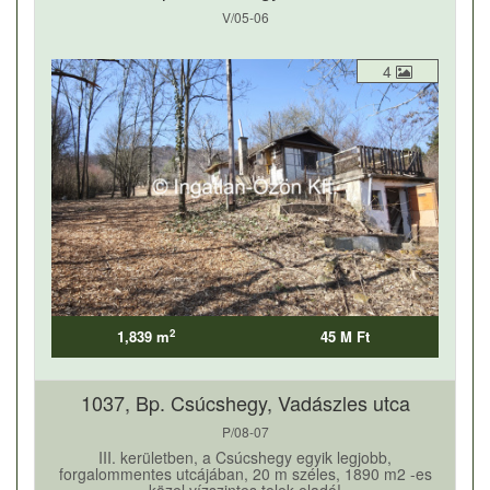
V/05-06
4
2
1,839 m
45 M Ft
1037, Bp. Csúcshegy, Vadászles utca
P/08-07
III. kerületben, a Csúcshegy egyik legjobb,
forgalommentes utcájában, 20 m széles, 1890 m2 -es