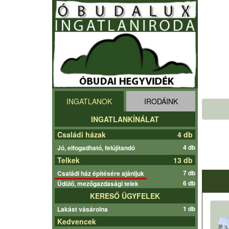
INGATLANOK
IRODÁINK
INGATLANKÍNÁLAT
Családi házak
4 db
4 db
Jó, elfogadható, felújítandó
Telkek
13 db
7 db
Családi ház építésére ajánljuk
6 db
Üdülő, mezőgazdasági telek
KERESŐ ÜGYFELEK
1 db
Lakást vásárolna
Kedvencek