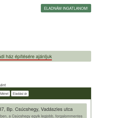
ELADNÁM INGATLANOM!
di ház építésére ajánljuk
ként
Méret
Eladási ár
37, Bp. Csúcshegy, Vadászles utca
letben, a Csúcshegy egyik legjobb, forgalommentes