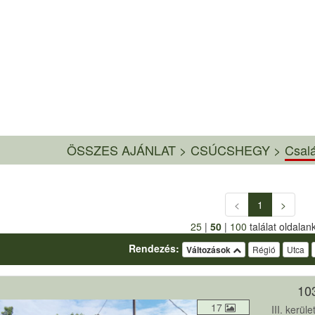
ÖSSZES AJÁNLAT
>
CSÚCSHEGY >
Csalá
<
1
>
25
|
50
|
100
találat oldalan
Rendezés:
Változások
Régió
Utca
10
17
III. kerü