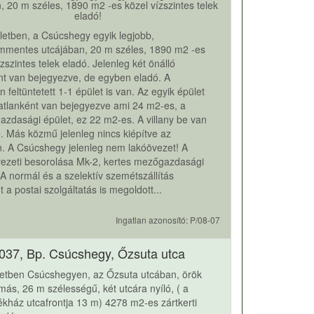
, 20 m széles, 1890 m2 -es közel vízszintes telek
eladó!
rületben, a Csúcshegy egyik legjobb,
mmentes utcájában, 20 m széles, 1890 m2 -es
ízszintes telek eladó. Jelenleg két önálló
nt van bejegyezve, de egyben eladó. A
n feltüntetett 1-1 épület is van. Az egyik épület
atlanként van bejegyezve ami 24 m2-es, a
azdasági épület, ez 22 m2-es. A villany be van
. Más közmű jelenleg nincs kiépítve az
. A Csúcshegy jelenleg nem lakóövezet! A
vezeti besorolása Mk-2, kertes mezőgazdasági
. A normál és a szelektív szemétszállítás
t a postai szolgáltatás is megoldott...
Ingatlan azonosító: P/08-07
037, Bp. Csúcshegy, Őzsuta utca
letben Csúcshegyen, az Őzsuta utcában, örök
ás, 26 m szélességű, két utcára nyíló, ( a
ház utcafrontja 13 m) 4278 m2-es zártkerti