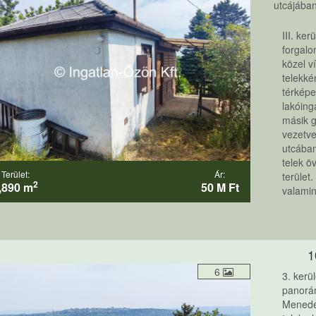
utcájában
III. ke
forgalo
közel v
telekké
térképe
lakóing
másik g
vezetve
utcában
telek ö
Terület:
Ár:
terület
2
,890 m
50 M Ft
valamin
1
6
3. kerü
panorám
Menedék