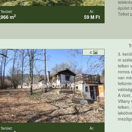
telekré
épület 
Terület:
Ár:
Telket p
2
,966 m
59 M Ft
1
4
3. kerü
m széle
telken 
romos á
van még
feltünt
valóság
A vizet
Villany
telken,
lakóöve
mezőgaz
Terület:
Ár: