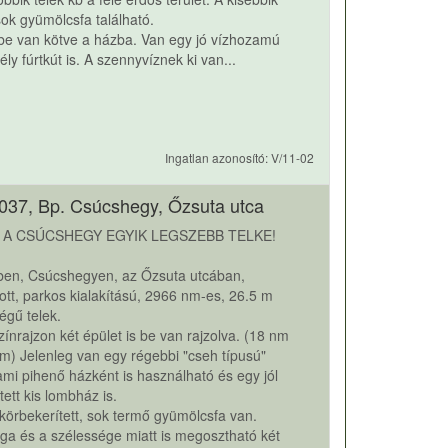
sok gyümölcsfa található.
 be van kötve a házba. Van egy jó vízhozamú
ly fúrtkút is. A szennyvíznek ki van...
Ingatlan azonosító: V/11-02
037, Bp. Csúcshegy, Őzsuta utca
 A CSÚCSHEGY EGYIK LEGSZEBB TELKE!
-ben, Csúcshegyen, az Őzsuta utcában,
tt, parkos kialakítású, 2966 nm-es, 26.5 m
égű telek.
zínrajzon két épület is be van rajzolva. (18 nm
m) Jelenleg van egy régebbi "cseh típusú"
ami pihenő házként is használható és egy jól
ett kis lombház is.
 körbekerített, sok termő gyümölcsfa van.
a és a szélessége miatt is megosztható két