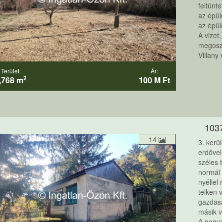
feltünt
az épül
az épül
A vizet
megoszt
Villany
Terület:
Ár:
2
,768 m
100 M Ft
103
14
3. ker
erdőve
széles 
normál 
nyéllel
telken 
gazdasá
másik v
A nagyo