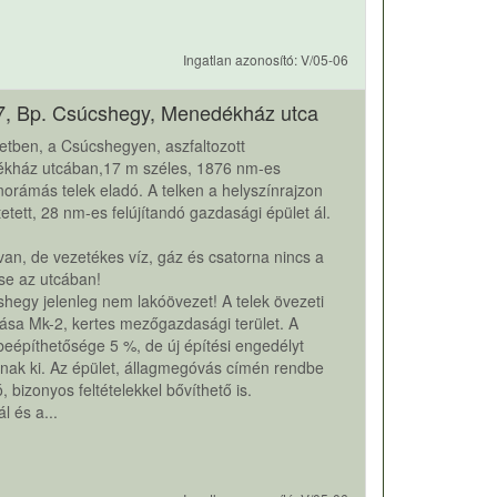
Ingatlan azonosító: V/05-06
7, Bp. Csúcshegy, Menedékház utca
letben, a Csúcshegyen, aszfaltozott
kház utcában,17 m széles, 1876 nm-es
orámás telek eladó. A telken a helyszínrajzon
ntetett, 28 nm-es felújítandó gazdasági épület ál.
 van, de vezetékes víz, gáz és csatorna nincs a
 se az utcában!
hegy jelenleg nem lakóövezet! A telek övezeti
ása Mk-2, kertes mezőgazdasági terület. A
 beépíthetősége 5 %, de új építési engedélyt
ak ki. Az épület, állagmegóvás címén rendbe
, bizonyos feltételekkel bővíthető is.
l és a...