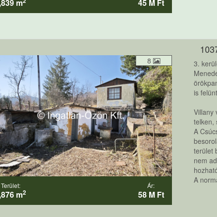
2
,839 m
45 M Ft
103
8
3. kerü
Menedé
örökpan
is felü
Villany
telken,
A Csúcs
besorol
terület
nem adn
hozható
A normá
Terület:
Ár:
2
,876 m
58 M Ft