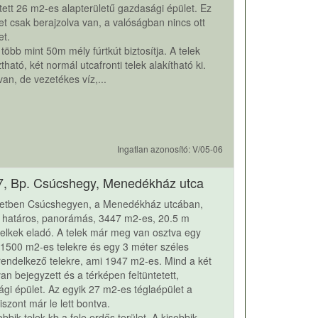
etett 26 m2-es alapterületű gazdasági épület. Ez
et csak berajzolva van, a valóságban nincs ott
et.
, több mint 50m mély fúrtkút biztosítja. A telek
ható, két normál utcafronti telek alakítható ki.
 van, de vezetékes víz,...
Ingatlan azonosító: V/05-06
7, Bp. Csúcshegy, Menedékház utca
ületben Csúcshegyen, a Menedékház utcában,
l határos, panorámás, 3447 m2-es, 20.5 m
telkek eladó. A telek már meg van osztva egy
1500 m2-es telekre és egy 3 méter széles
 rendelkező telekre, ami 1947 m2-es. Mind a két
van bejegyzett és a térképen feltüntetett,
gi épület. Az egyik 27 m2-es téglaépület a
iszont már le lett bontva.
bbik telek kb a fele erdős terület. A kisebbik