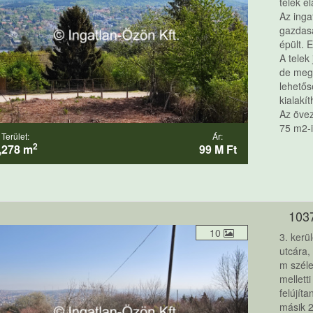
telek e
Az inga
gazdasá
épült. 
A telek
de mego
lehetős
kialakít
Az övez
75 m2-i
Terület:
Ár:
2
,278 m
99 M Ft
103
10
3. kerü
utcára,
m szél
mellett
felújít
másik 2