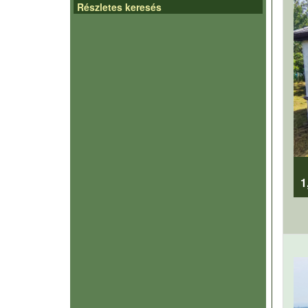
Részletes keresés
1