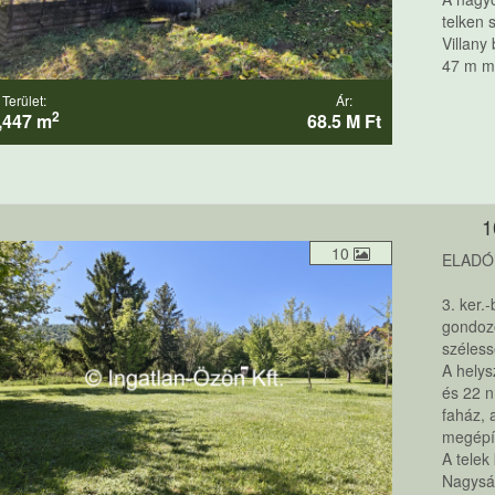
telken 
Villany
47 m mé
Terület:
Ár:
2
,447 m
68.5 M Ft
1
10
ELADÓ
3. ker.
gondozo
széless
A helys
és 22 n
faház, 
megépít
A telek
Nagyság