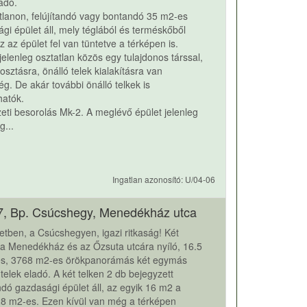
ladó.
tlanon, felújítandó vagy bontandó 35 m2-es
gi épület áll, mely téglából és terméskőből
Ez az épület fel van tüntetve a térképen is.
 jelenleg osztatlan közös egy tulajdonos társsal,
sztásra, önálló telek kialakításra van
ég. De akár további önálló telkek is
hatók.
eti besorolás Mk-2. A meglévő épület jelenleg
g...
Ingatlan azonosító: U/04-06
7, Bp. Csúcshegy, Menedékház utca
letben, a Csúcshegyen, igazi ritkaság! Két
 a Menedékház és az Őzsuta utcára nyíló, 16.5
es, 3768 m2-es örökpanorámás két egymás
i telek eladó. A két telken 2 db bejegyzett
andó gazdasági épület áll, az egyik 16 m2 a
8 m2-es. Ezen kívül van még a térképen