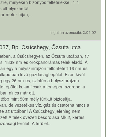
szre, melyeken bizonyos feltételekkel, 1-1
is elhelyezhető!
ár méter híján,...
Ingatlan azonosító: X/04-02
037, Bp. Csúcshegy, Őzsuta utca
letben, a Csúcshegyen, az Őzsuta utcában, 17
s, 1839 nm-es örökpanorámás telek eladó. A
van egy a helyszínrajzon feltüntetett 16 nm-es
llapotban lévő gazdasági épület. Ezen kívül
 egy 26 nm-es, szintén a helyszínrajzon
etet épület is, ami csak a térképen szerepel a
ban nincs már ott.
, több mint 50m mély fúrtkút biztosítja.
 van, de vezetékes víz, gáz és csatorna nincs a
 se az utcában! A Csúcshegy jelenleg nem
zet! A telek övezeti besorolása Mk-2, kertes
dasági terület. A terület...