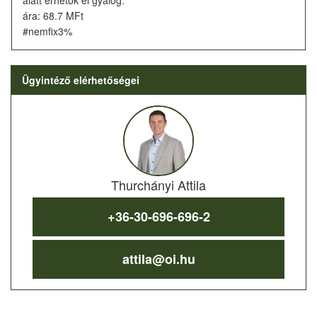
ára: 68.7 MFt
#nemfix3%
Ügyintéző elérhetőségei
Thurchányi Attila
+36-30-696-696-2
attila@oi.hu