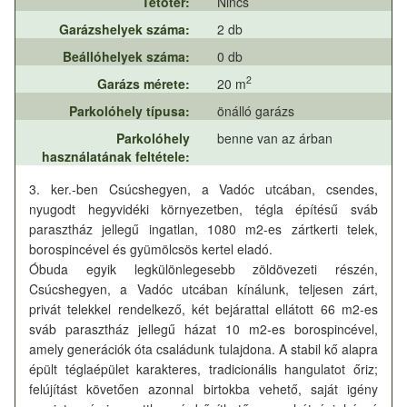
Tetőtér:
Nincs
Garázshelyek száma:
2 db
Beállóhelyek száma:
0 db
2
Garázs mérete:
20 m
Parkolóhely típusa:
önálló garázs
Parkolóhely
benne van az árban
használatának feltétele:
3. ker.-ben Csúcshegyen, a Vadóc utcában, csendes,
nyugodt hegyvidéki környezetben, tégla építésű sváb
parasztház jellegű ingatlan, 1080 m2-es zártkerti telek,
borospincével és gyümölcsös kertel eladó.
Óbuda egyik legkülönlegesebb zöldövezeti részén,
Csúcshegyen, a Vadóc utcában kínálunk, teljesen zárt,
privát telekkel rendelkező, két bejárattal ellátott 66 m2-es
sváb parasztház jellegű házat 10 m2-es borospincével,
amely generációk óta családunk tulajdona. A stabil kő alapra
épült téglaépület karakteres, tradicionális hangulatot őriz;
felújítást követően azonnal birtokba vehető, saját igény