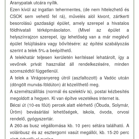
Aranypatak utcára nyílik.
Ezen kívül az ingatlan tehermentes, (de nem hitelezhető és
CSOK sem vehető fel rá), művelés alól kivont, zártkerti
besorolású gazdasági épület, amely szerepel a hivatalos
földhivatali térképmásolaton. (Mivel az épület a
helyszínrajzon szerepel, így lehetőség van a már meglévő
épület felújítására vagy bővítésére: az építési szabályozás
szerint a telek 5%-a beépíthető.
A telekhatár teljesen kerületén kerítéssel lehatárolt, így a
vevőnek privát használat áll rendelkezésére, minden
szomszédtól függetlenül.
A telek a Virágosnyereg útról (aszfaltozott) a Vadóc utcán
(döngölt murvás-földúton) át közelíthető meg.
A szemétszállítás (normál és szelektív is), postai kézbesítés
megoldott a hegyen. Ki van építve vezetékes internet is.
Bécsi út (10-es főút) percek alatt elérhető (Óbuda, Solymár,
Üröm) bevásárlási lehetőségek, iskola, óvoda, orvosi
rendelő, gyógyszertár.
A 260-as busz végállomása kb. 10 perc sétára található. A
volánbusz és az esztergomi vasút megállói, kb. 15-20 perc
alatt érhetők el gyalog.