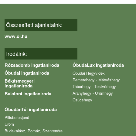
Összesített ajánlataink:
www.oi.hu
Irodáink:
Rózsadomb ingatlaniroda
ÓbudaLux ingatlaniroda
Óbudai ingatlaniroda
Óbudai Hegyvidék
Remetehegy - Mátyáshegy
Békásmegyeri
ingatlaniroda
Táborhegy - Testvérhegy
Balatoni ingatlaniroda
Aranyhegy - Ürömhegy
Csúcshegy
ÓbudánTúl ingatlaniroda
Pilisborosjenő
Üröm
Budakalász, Pomáz, Szentendre