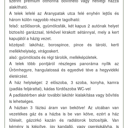
szerint prémium otthonná bővíthető vagy hétvégi házzá
alakítható.
A telek lefelé az Aranypatak utca felé enyhén lejtős és
három külön nagyobb részre tagolható:
felső: szőlősorok, gyümölcsfák, két kapus 2 autónak helyet
biztosító garázzsal, térkővel kirakott sétánnyal, mely a kert
kapujától a házig vezet.
középső: lakóház, borospince, pince és tároló, kerti
mellékhelyiség, virágoskert.
alsó: gyümölcsös és régi tárolók, melléképületek.
A telek több pontjáról részleges panoráma nyílik az
Ürömhegyre, hangulatossá és egyedivé téve a hegyvidéki
életérzést.
A ház helyiségei: 2 előszoba, 3 szoba, konyha, kamra
(padlás feljárattal), kádas fürdőszoba WC-vel
A padlástérben akár további lakótér kialakítása vagy bővítés
is lehetséges.
A házban 3 fázisú áram van bekötve! Az utcában van
vezetékes gáz és a házba is be van kötve, ezért a ház
fűtését, gázcirkó kazán és radiátorok biztosítják. Van
kémény is kiépítve, így kandalló, vagy cserépkályha, is