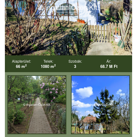
Alapterület:
Telek:
Szobák:
Ár:
2
2
66 m
1080 m
3
68.7 M Ft