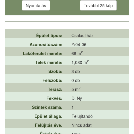
Nyomtatás
További 25 kép
Épület típus:
Családi ház
Azonosítószám:
Y/04-06
2
Lakóterület mérete:
66 m
2
Telek mérete:
1,080 m
Szoba:
3 db
Félszoba:
0 db
2
Terasz:
5 m
Fekvés:
D, Ny
Szintek száma:
1
Épület állaga:
Felújítandó
Felújítás éve:
Nincs adat
Építés éve:
1935