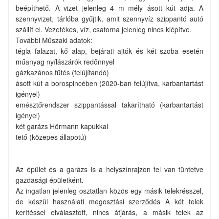
beépíthető. A vizet jelenleg 4 m mély ásott kút adja. A
szennyvizet, tárlóba gyűjtik, amit szennyvíz szippantó autó
szállít el. Vezetékes, víz, csatorna jelenleg nincs kiépítve.
További Műszaki adatok:
tégla falazat, kő alap, bejárati ajtók és két szoba esetén
műanyag nyílászárók redőnnyel
gázkazános fűtés (felújítandó)
ásott kút a borospincében (2020-ban felújítva, karbantartást
igényel)
emésztőrendszer szippantással takarítható (karbantartást
igényel)
két garázs Hörmann kapukkal
tető (közepes állapotú)
Az épület és a garázs is a helyszínrajzon fel van tüntetve
gazdasági épületként.
Az ingatlan jelenleg osztatlan közös egy másik telekrésszel,
de készül használati megosztási szerződés A két telek
kerítéssel elválasztott, nincs átjárás, a másik telek az