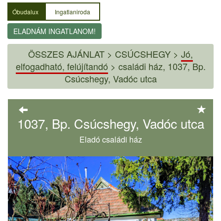
Óbudalux
Ingatlaniroda
ELADNÁM INGATLANOM!
ÖSSZES AJÁNLAT
>
CSÚCSHEGY >
Jó,
elfogadható, felújítandó
>
családi ház, 1037, Bp.
Csúcshegy, Vadóc utca
1037, Bp. Csúcshegy, Vadóc utca
Eladó családi ház