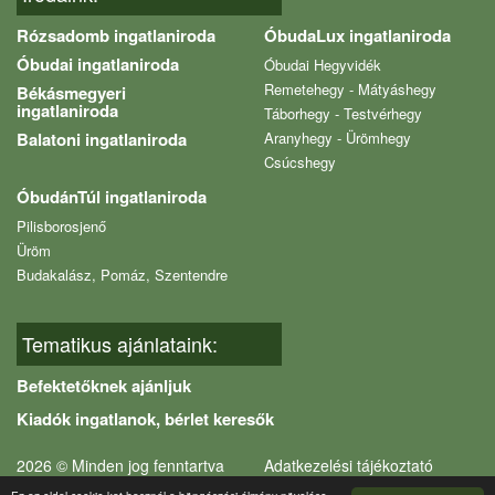
Rózsadomb ingatlaniroda
ÓbudaLux ingatlaniroda
Óbudai ingatlaniroda
Óbudai Hegyvidék
Remetehegy - Mátyáshegy
Békásmegyeri
ingatlaniroda
Táborhegy - Testvérhegy
Balatoni ingatlaniroda
Aranyhegy - Ürömhegy
Csúcshegy
ÓbudánTúl ingatlaniroda
Pilisborosjenő
Üröm
Budakalász, Pomáz, Szentendre
Tematikus ajánlataink:
Befektetőknek ajánljuk
Kiadók ingatlanok, bérlet keresők
2026 © Minden jog fenntartva
Adatkezelési tájékoztató