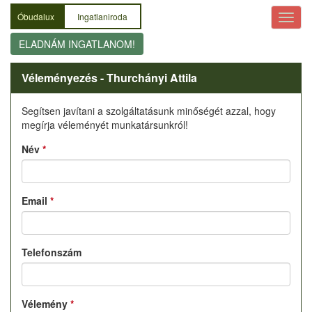
Óbudalux
Ingatlaniroda
ELADNÁM INGATLANOM!
Véleményezés - Thurchányi Attila
Segítsen javítani a szolgáltatásunk minőségét azzal, hogy
megírja véleményét munkatársunkról!
Név
*
Email
*
Telefonszám
Vélemény
*